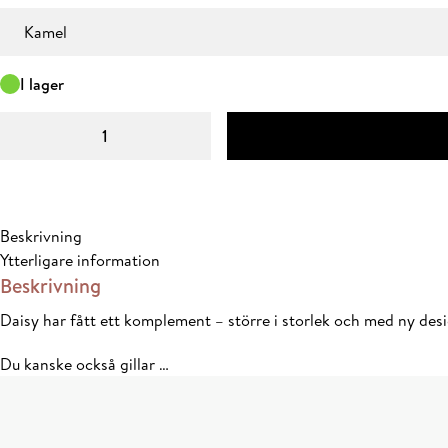
Färg
I lager
Daisy
kuddfodral
60x60
cm
mängd
Beskrivning
Ytterligare information
Beskrivning
Daisy har fått ett komplement – större i storlek och med ny d
Du kanske också gillar …