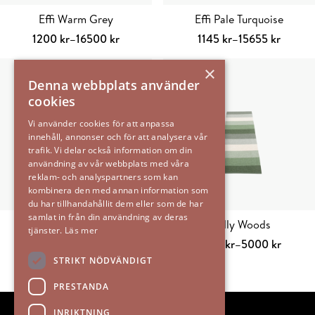
Effi Warm Grey
Effi Pale Turquoise
Prisintervall:
Prisintervall:
1200
kr
–
16500
kr
1145
kr
–
15655
kr
1200 kr
Välj alternativ
Den
1145 kr
Välj alternativ
Den
×
till
här
till
här
Denna webbplats använder
16500 kr
produkten
15655 kr
produkten
cookies
har
har
flera
flera
Vi använder cookies för att anpassa
innehåll, annonser och för att analysera vår
varianter.
varianter.
trafik. Vi delar också information om din
De
De
användning av vår webbplats med våra
olika
olika
reklam- och analyspartners som kan
alternativen
alternativen
kombinera den med annan information som
du har tillhandahållit dem eller som de har
kan
kan
samlat in från din användning av deras
väljas
väljas
Vera Ocean Blue/ Vanilla
Molly Woods
tjänster.
Läs mer
på
på
Prisintervall:
Prisintervall:
1600
kr
–
4200
kr
1000
kr
–
5000
kr
produktsidan
produktsidan
1600 kr
Välj alternativ
Den
1000 kr
Välj alternativ
Den
STRIKT NÖDVÄNDIGT
till
här
till
här
PRESTANDA
4200 kr
produkten
5000 kr
produkten
har
har
INRIKTNING