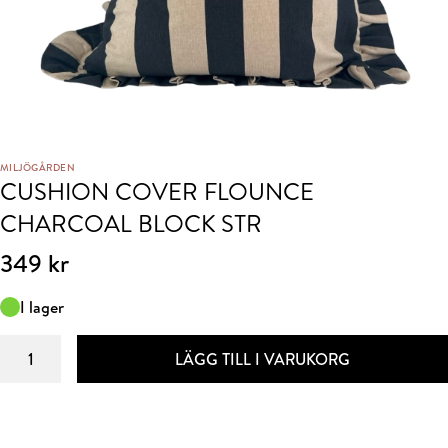
MILJÖGÅRDEN
CUSHION COVER FLOUNCE
CHARCOAL BLOCK STR
349
kr
I lager
CUSHION
LÄGG TILL I VARUKORG
COVER
FLOUNCE
CHARCOAL
BLOCK