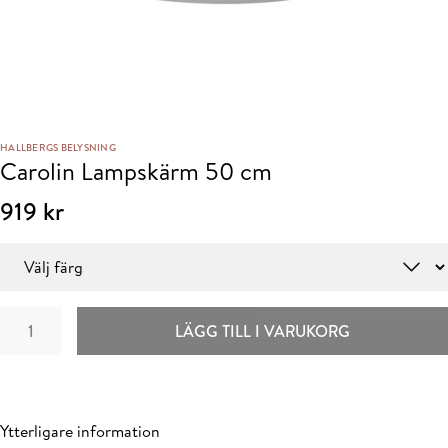
HALLBERGS BELYSNING
Carolin Lampskärm 50 cm
919
kr
Färg
Carolin
LÄGG TILL I VARUKORG
Lampskärm
50
cm
mängd
Ytterligare information