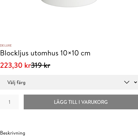
DELUXE
Blockljus utomhus 10×10 cm
Det
Det
223,30
kr
319
kr
ursprungliga
nuvarande
Färg
priset
priset
var:
är:
Blockljus
LÄGG TILL I VARUKORG
319 kr.
223,30 kr.
utomhus
10x10
cm
mängd
Beskrivning