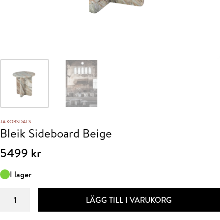
JAKOBSDALS
Bleik Sideboard Beige
5499
kr
I lager
Bleik
LÄGG TILL I VARUKORG
Sideboard
Beige