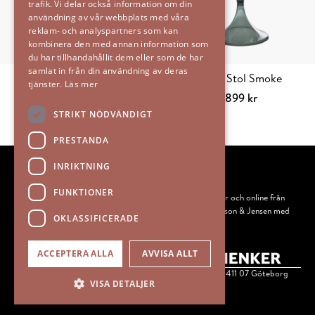
trafik. Vi delar också information om din
användning av vår webbplats med våra
reklam- och analyspartners som kan
kombinera den med annan information som
du har tillhandahållit dem eller som de har
samlat in från din användning av deras
Sphira Bord Beige
Gloss Stol Smoke
tjänster.
Läs mer
16999
kr
1899
kr
Lägg till i varukorg
Lägg till i varu
STRIKT NÖDVÄNDIGT
PRESTANDA
INRIKTNING
FUNKTIONER
IEMS säljer skandinavisk heminredning och design i butiker och online från
flera populära varumärken som Mateus, Ernst, Bruka, Olsson & Jensen med
OKLASSIFICERADE
flera.
Instagram
Facebook
ACCEPTERA ALLA
AVVISA ALLT
IEMS Copyright © 1998 - 2026 | Drottninggatan 40-44, 411 07 Göteborg
VISA DETALJER