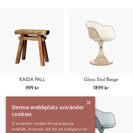
KAIDA PALL
Gloss Stol Beige
999
kr
1899
kr
Lägg till i varukorg
Lägg till i varu
×
Denna webbplats använder
cookies
Vi använder cookies för att anpassa
innehåll, annonser och för att analysera vår