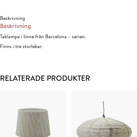
53x37+125
cm
Beskrivning
mängd
Beskrivning
Taklampa i linne från Barcelona – serien.
Finns i tre storlekar.
RELATERADE PRODUKTER