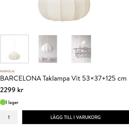
WIKHOLM
BARCELONA Taklampa Vit 53×37+125 cm
2299
kr
I lager
BARCELONA
LÄGG TILL I VARUKORG
Taklampa
Vit