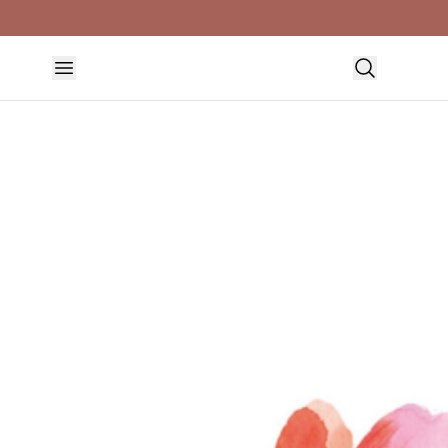
HEM
DUKNING & SERVERING
AQUARELL POPPIES & DAISIES NAPKIN 33X33CM