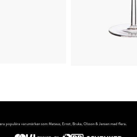
rg
 flera populära varumärken som Mateus, Ernst, Bruka, Olsson & Jensen med flera.