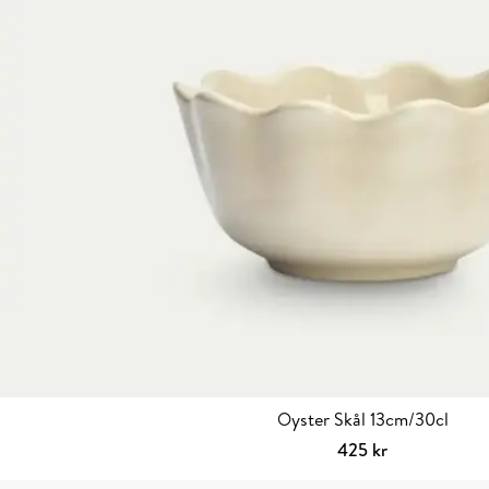
Oyster Skål 13cm/30cl
425
kr
Välj alternativ
Den