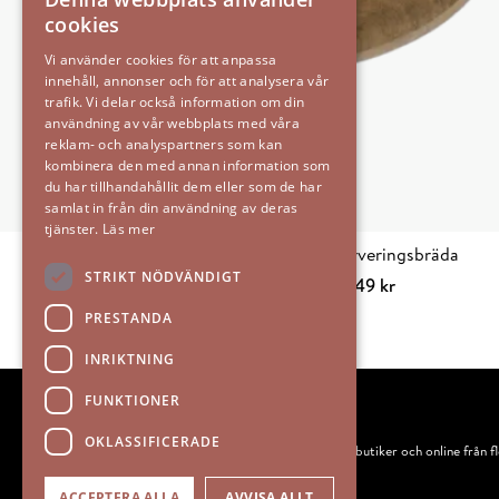
cookies
Vi använder cookies för att anpassa
innehåll, annonser och för att analysera vår
trafik. Vi delar också information om din
användning av vår webbplats med våra
reklam- och analyspartners som kan
kombinera den med annan information som
du har tillhandahållit dem eller som de har
samlat in från din användning av deras
tjänster.
Läs mer
Dante serveringsbräda
STRIKT NÖDVÄNDIGT
349
kr
Lägg till i varuko
PRESTANDA
INRIKTNING
FUNKTIONER
OKLASSIFICERADE
IEMS säljer skandinavisk heminredning och design i butiker och online från
ACCEPTERA ALLA
AVVISA ALLT