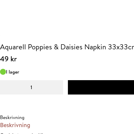
Aquarell Poppies & Daisies Napkin 33x33
49
kr
I lager
Aquarell
Poppies
&
Daisies
Napkin
Beskrivning
33x33cm
Beskrivning
mängd