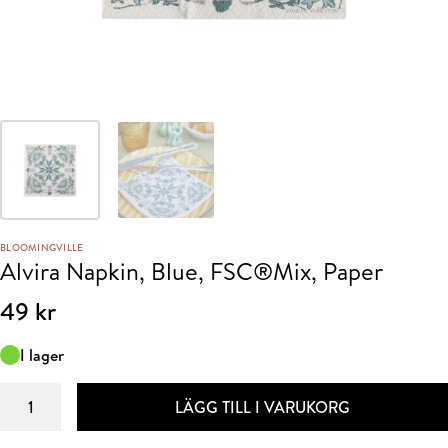
BLOOMINGVILLE
Alvira Napkin, Blue, FSC®Mix, Paper
49
kr
I lager
Alvira
LÄGG TILL I VARUKORG
Napkin,
Blue,