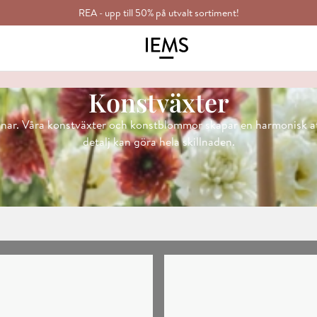
REA - upp till 50% på utvalt sortiment!
Konstväxter
nar. Våra konstväxter och konstblommor skapar en harmonisk atmo
detalj kan göra hela skillnaden.