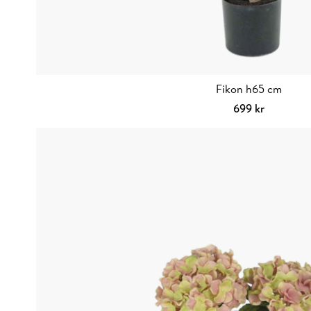
Fikon h65 cm
699
kr
Lägg till i va