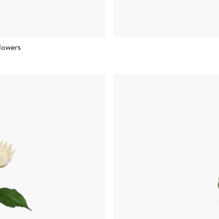
Flowers
rukorg