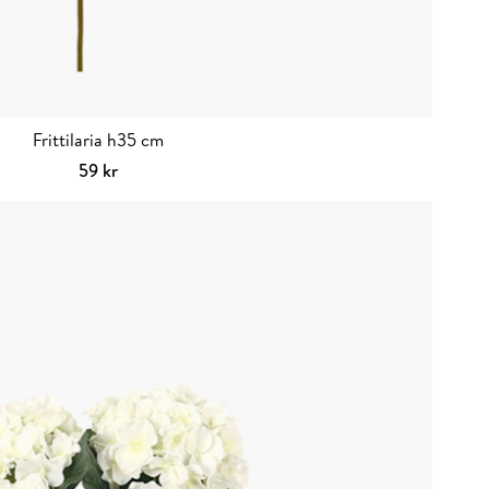
Frittilaria h35 cm
59
kr
Lägg till i varukorg