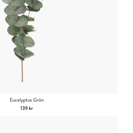
Eucalyptus Grön
139
kr
Lägg till i varukorg