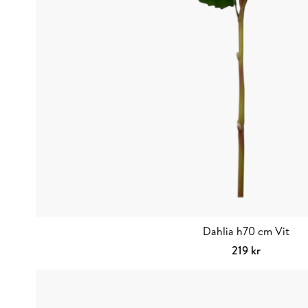
Dahlia h70 cm Vit
219
kr
Lägg till i va