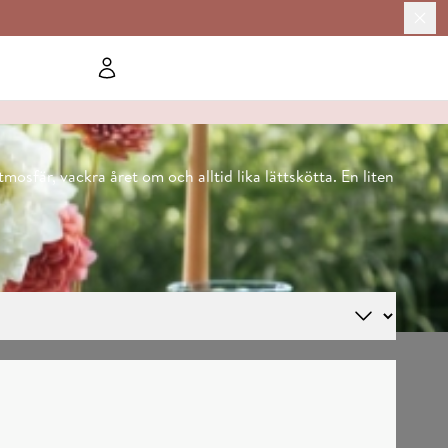
sfär, vackra året om och alltid lika lättskötta. En liten