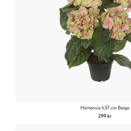
Hortensia h37 cm Beige
299
kr
Lägg till i va